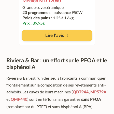
Medion MD 12040
Grande cuve céramique
- puissance 950W
20 programmes
: 1.25 à 1.6kg
Poids des pains
89.95
€
Prix :
Lire l'avis
Riviera & Bar : un effort sur le PFOA et le
bisphénol A
Riviera & Bar, est l’un des seuls fabricants à communiquer
frontalement sur la composition de ses revêtements anti-
adhésifs. Les cuves de leurs machines (
,
QD794A
MP579A
et
) sont en téflon, mais garanties
QMP440
sans PFOA
(remplacé par du PTFE) et sans bisphénol A (BPA).