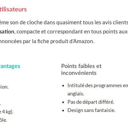
tilisateurs
ême son de cloche dans quasiment tous les avis client
, compacte et correspondant en tous points aux
isation
nnoncées par la fiche produit d’Amazon.
avantages
Points faibles et
inconvénients
Intitulé des programmes e
tion.
anglais.
Pas de départ différé.
.
Design sans fantaisie.
 4 kg).
ôle.