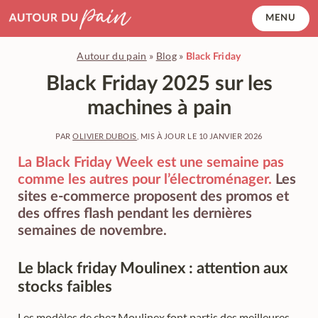
Accéder
MENU
au
contenu
Autour du pain
»
Blog
»
Black Friday
principal
Black Friday 2025 sur les
machines à pain
PAR
OLIVIER DUBOIS
, MIS À JOUR LE
10 JANVIER 2026
La Black Friday Week est une semaine pas
comme les autres pour l’électroménager.
Les
sites e-commerce proposent des promos et
des offres flash pendant les dernières
semaines de novembre.
Le black friday Moulinex : attention aux
stocks faibles
Les modèles de chez Moulinex font partis des meilleures