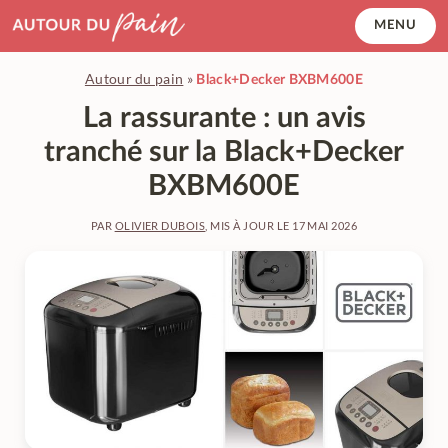
Accéder
MENU
au
contenu
Autour du pain
»
Black+Decker BXBM600E
principal
La rassurante : un avis
tranché sur la Black+Decker
BXBM600E
PAR
OLIVIER DUBOIS
, MIS À JOUR LE
17 MAI 2026