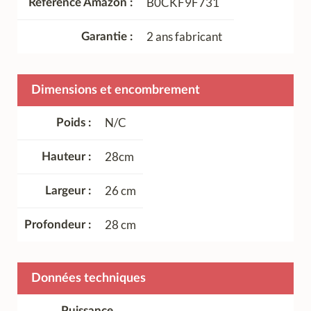
B0CKF9F731
Référence Amazon
2 ans fabricant
Garantie
Dimensions et encombrement
N/C
Poids
28cm
Hauteur
26 cm
Largeur
28 cm
Profondeur
Données techniques
Puissance